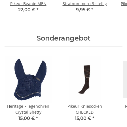
Pikeur Beanie MEN
Stratnummern 3-stellig
Pik
22,00 €
*
9,95 €
*
Sonderangebot
Heritage Fliegenohren
Pikeur Kniesocken
F
Crystal Shetty
CHECKED
15,00 €
*
15,00 €
*