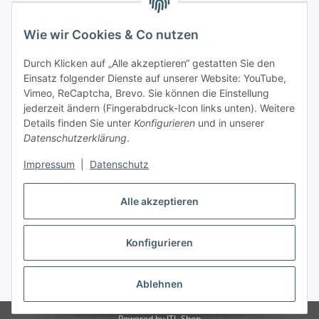
Wie wir Cookies & Co nutzen
Durch Klicken auf „Alle akzeptieren“ gestatten Sie den
Einsatz folgender Dienste auf unserer Website: YouTube,
Vimeo, ReCaptcha, Brevo. Sie können die Einstellung
jederzeit ändern (Fingerabdruck-Icon links unten). Weitere
Details finden Sie unter
Konfigurieren
und in unserer
Datenschutzerklärung
.
Impressum
|
Datenschutz
Vertrag widerrufen
Alle akzeptieren
Konfigurieren
* Alle Preise inkl. gesetzlicher USt., zzgl.
Versand
Ablehnen
Powered by
JTL-Shop