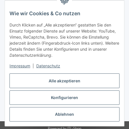
Wie wir Cookies & Co nutzen
Durch Klicken auf „Alle akzeptieren“ gestatten Sie den
Einsatz folgender Dienste auf unserer Website: YouTube,
Vimeo, ReCaptcha, Brevo. Sie können die Einstellung
jederzeit ändern (Fingerabdruck-Icon links unten). Weitere
Details finden Sie unter
Konfigurieren
und in unserer
Datenschutzerklärung
.
Impressum
|
Datenschutz
Vertrag widerrufen
Alle akzeptieren
Konfigurieren
* Alle Preise inkl. gesetzlicher USt., zzgl.
Versand
Ablehnen
Powered by
JTL-Shop