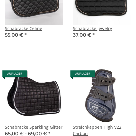
Schabracke Celine
Schabracke Jewelry
55,00 €
*
37,00 €
*
AUF LAGER
AUF LAGER
Schabracke Sparkling Glitter
Streichkappen High V22
Carbon
65,00 € -
69,00 €
*