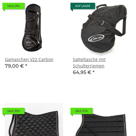
SALE 24%
AUF LAGER
Gamaschen V22 Carbon
Satteltasche mit
Schulterriemen
79,00 €
*
64,95 €
*
SALE 35%
SALE 37%