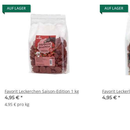
AUF LAGER
AUF LAGER
Favorit Leckerchen Saison-Edition 1 kg
Favorit Leckerl
4,95 €
*
4,95 €
*
4,95 € pro kg