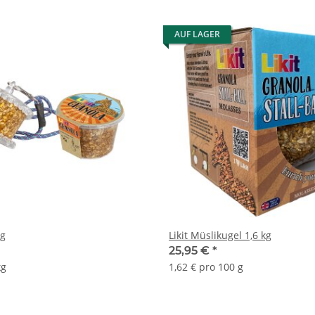
AUF LAGER
0g
Likit Müslikugel 1,6 kg
25,95 €
*
kg
1,62 € pro 100 g