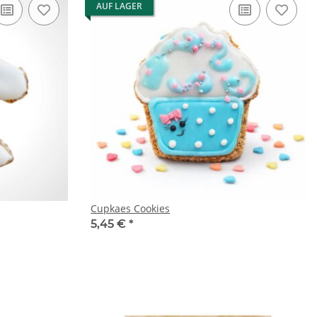
AUF LAGER
Cupkaes Cookies
5,45 €
*