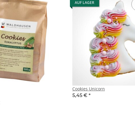
AUF LAGER
Cookies Unicorn
5,45 €
*
g