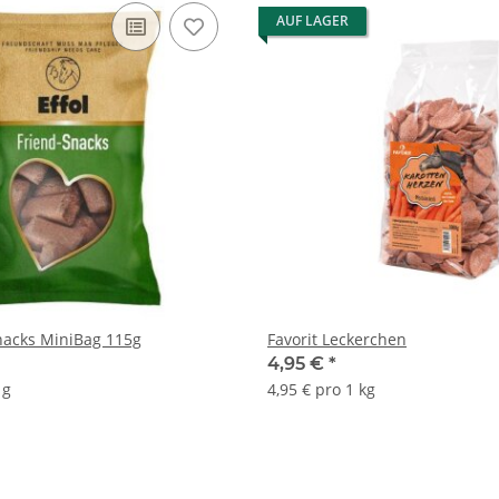
AUF LAGER
Snacks MiniBag 115g
Favorit Leckerchen
4,95 €
*
 g
4,95 € pro 1 kg