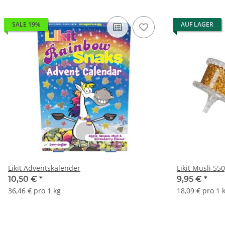
SALE 19%
AUF LAGER
Likit Adventskalender
Likit Müsli 55
10,50 €
*
9,95 €
*
36,46 € pro 1 kg
18,09 € pro 1 