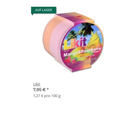
AUF LAGER
Likit
7,95 €
*
1,27 € pro 100 g