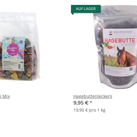
AUF LAGER
i Mix
Hagebuttenleckerli
9,95 €
*
19,90 € pro 1 kg