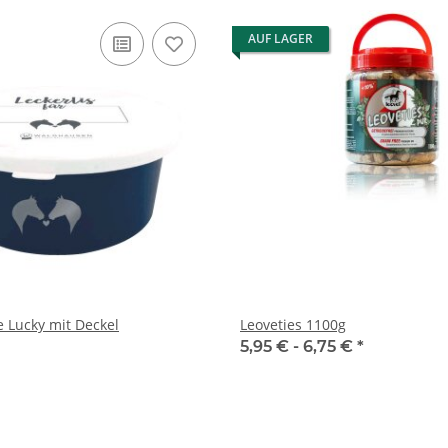
AUF LAGER
e Lucky mit Deckel
Leoveties 1100g
5,95 € -
6,75 €
*