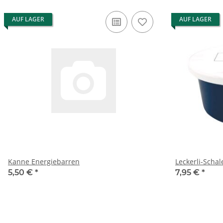
AUF LAGER
AUF LAGER
Kanne Energiebarren
Leckerli-Schal
5,50 €
*
7,95 €
*