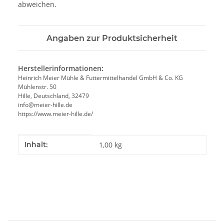
abweichen.
Angaben zur Produktsicherheit
Herstellerinformationen:
Heinrich Meier Mühle & Futtermittelhandel GmbH & Co. KG
Mühlenstr. 50
Hille, Deutschland, 32479
info@meier-hille.de
https://www.meier-hille.de/
Produkteigenschaft
Wert
Inhalt:
1,00 kg