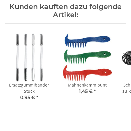
Kunden kauften dazu folgende
Artikel:
Ersatzgummibänder
Mähnenkamm bunt
Sch
Stück
zu R
1,45 €
*
0,95 €
*