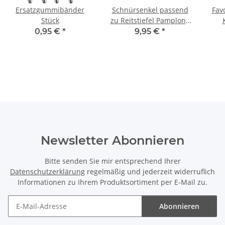
Ersatzgummibänder
Schnürsenkel passend
Fav
Stück
zu Reitstiefel Pamplona
Polo schwarz
0,95 €
*
9,95 €
*
Newsletter Abonnieren
Bitte senden Sie mir entsprechend Ihrer
Datenschutzerklärung
regelmäßig und jederzeit widerruflich
Informationen zu Ihrem Produktsortiment per E-Mail zu.
Abonnieren
Newsletter Abonnieren