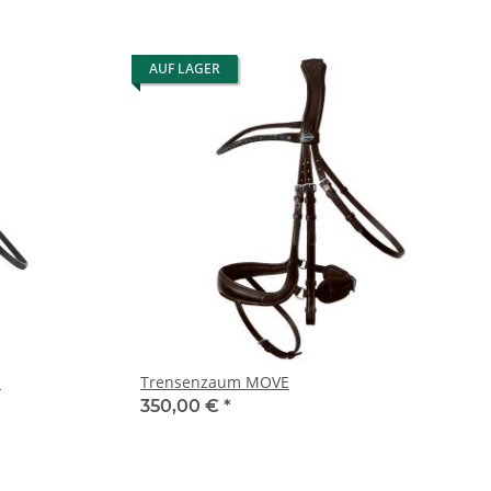
AUF LAGER
I
Trensenzaum MOVE
350,00 €
*