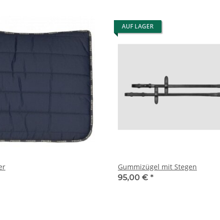
AUF LAGER
er
Gummizügel mit Stegen
95,00 €
*