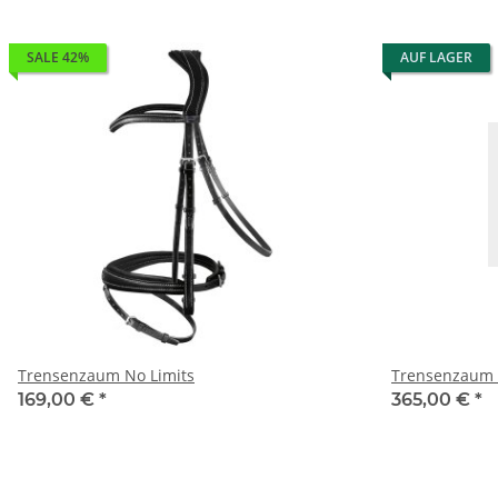
SALE 42%
AUF LAGER
Trensenzaum No Limits
Trensenzaum N
169,00 €
*
365,00 €
*