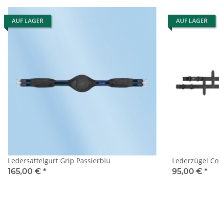
AUF LAGER
AUF LAGER
Ledersattelgurt Grip Passierblu
Lederzügel Co
165,00 €
*
95,00 €
*