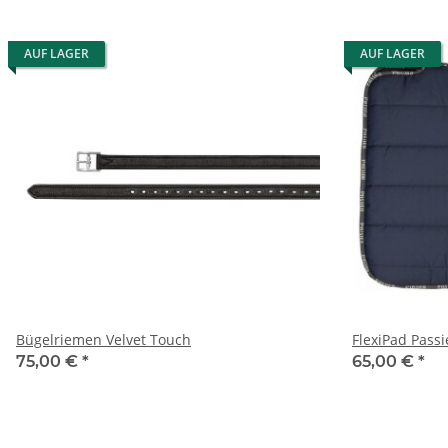
AUF LAGER
AUF LAGER
Bügelriemen Velvet Touch
FlexiPad Passi
75,00 €
*
65,00 €
*