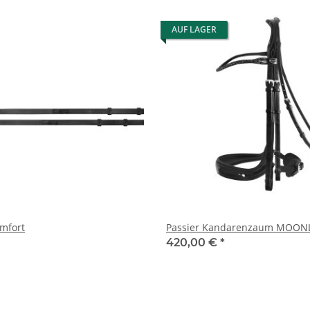
AUF LAGER
mfort
Passier Kandarenzaum MOON
420,00 €
*