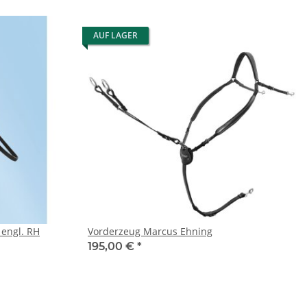
AUF LAGER
 engl. RH
Vorderzeug Marcus Ehning
195,00 €
*