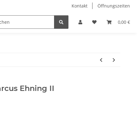
Kontakt
Öffnungszeiten
Hobby Horse
Dienstleistungen
Geschenkartikel & 
0,00 €
cus Ehning II