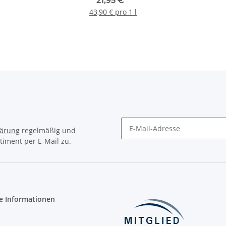
21,95 €
*
43,90 € pro 1 l
lärung
regelmäßig und
timent per E-Mail zu.
Newsletter Abonnieren
e Informationen