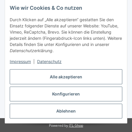
Wie wir Cookies & Co nutzen
Durch Klicken auf „Alle akzeptieren“ gestatten Sie den
Einsatz folgender Dienste auf unserer Website: YouTube,
Vimeo, ReCaptcha, Brevo. Sie können die Einstellung
jederzeit ändern (Fingerabdruck-Icon links unten). Weitere
Details finden Sie unter
Konfigurieren
und in unserer
Datenschutzerklärung
.
Impressum
|
Datenschutz
Vertrag widerrufen
Alle akzeptieren
Konfigurieren
* Alle Preise inkl. gesetzlicher USt., zzgl.
Versand
Ablehnen
Powered by
JTL-Shop