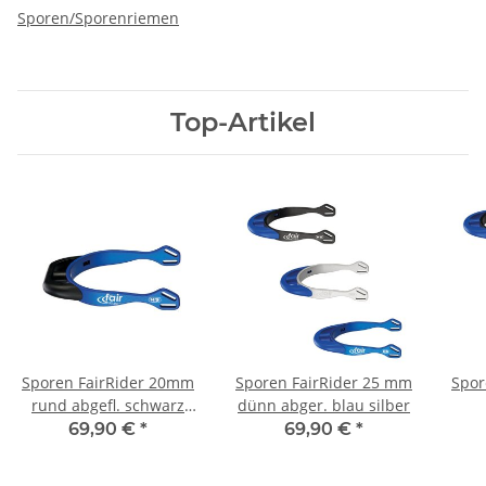
Sporen/Sporenriemen
Top-Artikel
Sporen FairRider 20mm
Sporen FairRider 25 mm
Spor
rund abgefl. schwarz
dünn abger. blau silber
blau
69,90 €
*
69,90 €
*