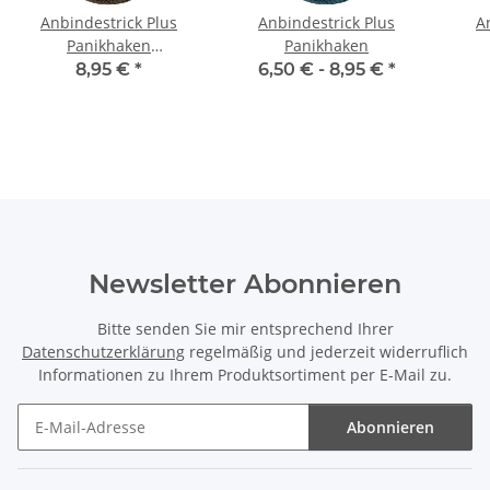
Anbindestrick Plus
Anbindestrick Plus
A
Panikhaken
Panikhaken
grünbraun/dunkel
pi
8,95 €
*
6,50 € -
8,95 €
*
Newsletter Abonnieren
Bitte senden Sie mir entsprechend Ihrer
Datenschutzerklärung
regelmäßig und jederzeit widerruflich
Informationen zu Ihrem Produktsortiment per E-Mail zu.
Abonnieren
Newsletter Abonnieren