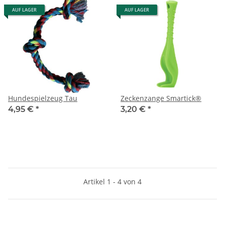
AUF LAGER
AUF LAGER
Hundespielzeug Tau
Zeckenzange Smartick®
4,95 €
*
3,20 €
*
Artikel 1 - 4 von 4