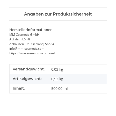
Angaben zur Produktsicherheit
Herstellerinformationen:
MM Cosmetic GmbH
Auf dem Löh 8
Anhausen, Deutschland, 56584
info@mm-cosmetic.com
https://www.mm-cosmetic.com/
Produkteigenschaft
Wert
Versandgewicht:
0,03 kg
Artikelgewicht:
0,52
kg
Inhalt:
500,00 ml