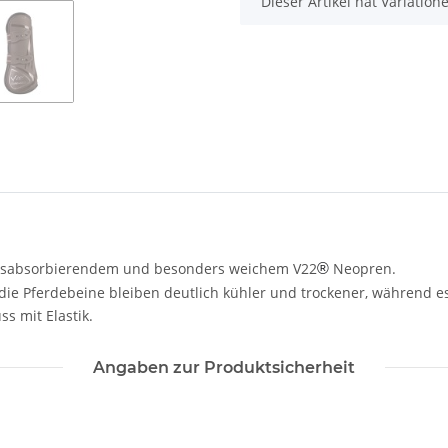
x
Dieser Artikel hat Variatio
itsabsorbierendem und besonders weichem V22
Neopren.
®
ie Pferdebeine bleiben deutlich kühler und trockener, während es
s mit Elastik.
Angaben zur Produktsicherheit