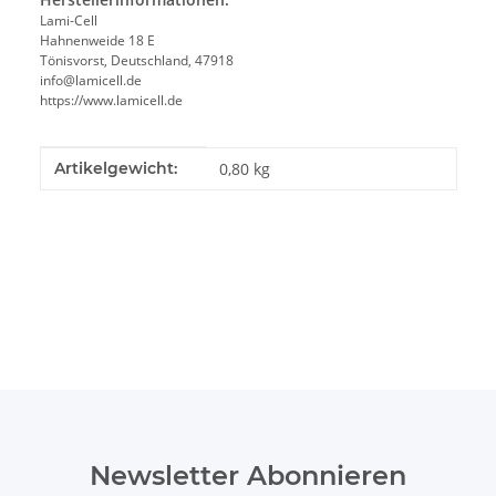
Lami-Cell
Hahnenweide 18 E
Tönisvorst, Deutschland, 47918
info@lamicell.de
https://www.lamicell.de
Produkteigenschaft
Wert
Artikelgewicht:
0,80
kg
Newsletter Abonnieren