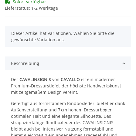
Sofort verfügbar
Lieferstatus: 1-2 Werktage
x
Dieser Artikel hat Variationen. Wählen Sie bitte die
gewünschte Variation aus.
Beschreibung
Der
CAVALINSIGNIS
von
CAVALLO
ist ein moderner
Premium-Dressurstiefel, der höchste Handwerkskunst
mit zeitgemäßem Design vereint.
Gefertigt aus formstabilem Rindboxleder, bietet er dank
Außenversteifung und 7 cm hohem Dressurbogen
optimalen Halt und eine elegante Silhouette. Das
strapazierfähige Rindboxleder des CAVALINSIGNIS
bleibt auch bei intensiver Nutzung formstabil und
bietet gleichzeitig ein angenehmes Tragegefühl und