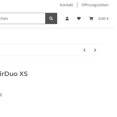
Kontakt
Öffnungszeiten
Hobby Horse
Dienstleistungen
Geschenkartikel & 
0,00 €
irDuo XS
ör