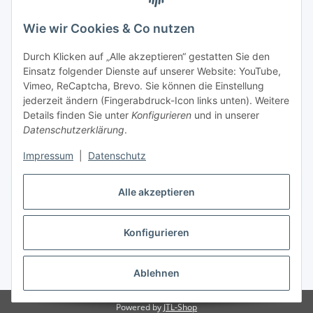
Wie wir Cookies & Co nutzen
Durch Klicken auf „Alle akzeptieren“ gestatten Sie den
Einsatz folgender Dienste auf unserer Website: YouTube,
Vimeo, ReCaptcha, Brevo. Sie können die Einstellung
jederzeit ändern (Fingerabdruck-Icon links unten). Weitere
Details finden Sie unter
Konfigurieren
und in unserer
Datenschutzerklärung
.
Impressum
|
Datenschutz
Vertrag widerrufen
Alle akzeptieren
Konfigurieren
* Alle Preise inkl. gesetzlicher USt., zzgl.
Versand
Ablehnen
Powered by
JTL-Shop