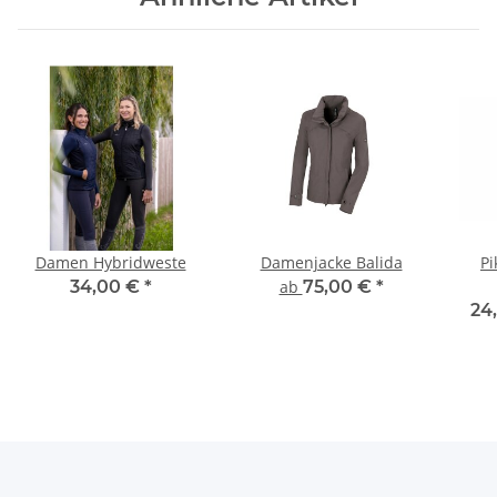
Damen Hybridweste
Damenjacke Balida
Pi
34,00 €
*
ab
75,00 €
*
24