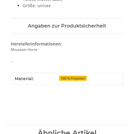
Größe: unisex
Angaben zur Produktsicherheit
Herstellerinformationen:
Mountain Horse
, ,
Produkteigenschaft
Wert
Material:
100 % Polyester
Ähnliche Artikel