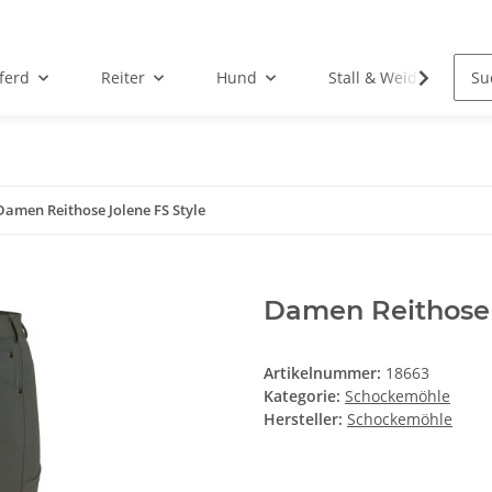
ferd
Reiter
Hund
Stall & Weide
Damen Reithose Jolene FS Style
Damen Reithose 
Artikelnummer:
18663
Kategorie:
Schockemöhle
Hersteller:
Schockemöhle