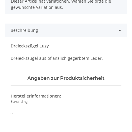
x
Dieser Artikel hat Variationen. Wählen Sie bitte die
gewünschte Variation aus.
Beschreibung
Dreieckszügel Luzy
Dreieckszügel aus pflanzlich gegerbtem Leder.
Angaben zur Produktsicherheit
Herstellerinformationen:
Euroriding
, ,