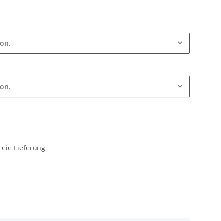
ion.
ion.
reie Lieferung