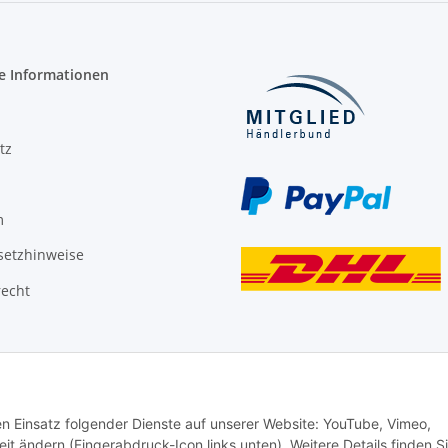
e Informationen
tz
m
setzhinweise
recht
den Einsatz folgender Dienste auf unserer Website: YouTube, Vimeo,
it ändern (Fingerabdruck-Icon links unten). Weitere Details finden S