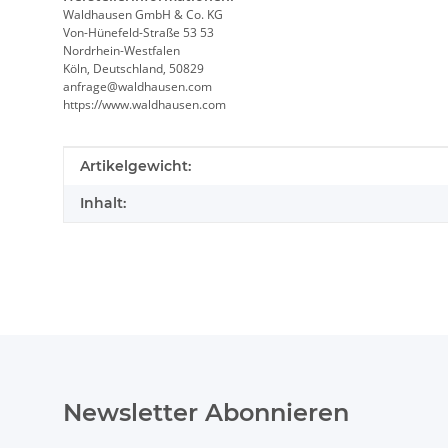
Waldhausen GmbH & Co. KG
Von-Hünefeld-Straße 53 53
Nordrhein-Westfalen
Köln, Deutschland, 50829
anfrage@waldhausen.com
https://www.waldhausen.com
Produkteigenschaft
Wert
Artikelgewicht:
Inhalt:
Newsletter Abonnieren