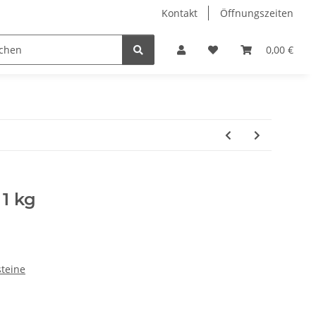
Kontakt
Öffnungszeiten
Hobby Horse
Dienstleistungen
Geschenkartikel & 
0,00 €
 1 kg
steine