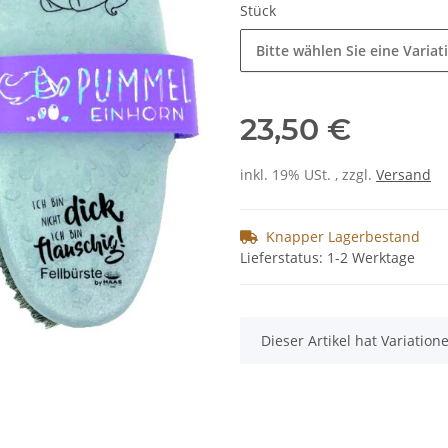
Stück
Bitte wählen Sie eine Variat
23,50 €
inkl. 19% USt. , zzgl.
Versand
Knapper Lagerbestand
Lieferstatus: 1-2 Werktage
x
Dieser Artikel hat Variatio