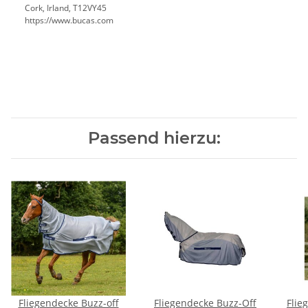
Cork, Irland, T12VY45
https://www.bucas.com
Passend hierzu:
Fliegendecke Buzz-off
Fliegendecke Buzz-Off
Flie