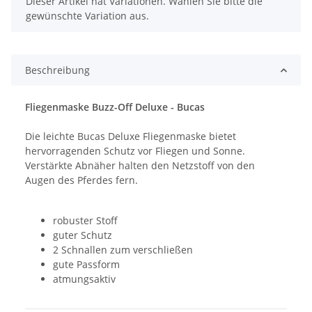
x
Dieser Artikel hat Variationen. Wählen Sie bitte die
gewünschte Variation aus.
Beschreibung
Fliegenmaske Buzz-Off Deluxe - Bucas
Die leichte Bucas Deluxe Fliegenmaske bietet
hervorragenden Schutz vor Fliegen und Sonne.
Verstärkte Abnäher halten den Netzstoff von den
Augen des Pferdes fern.
robuster Stoff
guter Schutz
2 Schnallen zum verschließen
gute Passform
atmungsaktiv