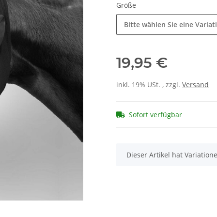
Größe
Bitte wählen Sie eine Variat
19,95 €
inkl. 19% USt. , zzgl.
Versand
Sofort verfügbar
x
Dieser Artikel hat Variatio