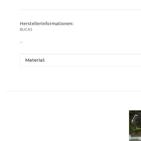
Herstellerinformationen:
BUCAS
, ,
Produkteigenschaft
Wert
Material: