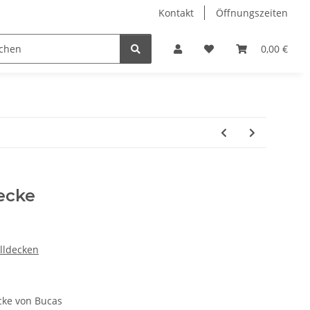
Kontakt
Öffnungszeiten
Hobby Horse
Dienstleistungen
Geschenkartikel & 
0,00 €
ecke
lldecken
cke von Bucas