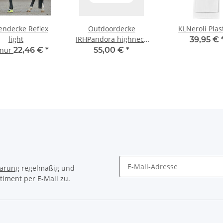
endecke Reflex
Outdoordecke
KLNeroli Plas
light
IRHPandora highneck
39,95 €
0g
 nur
22,46 €
*
55,00 €
*
lärung
regelmäßig und
timent per E-Mail zu.
Newsletter Abonnieren