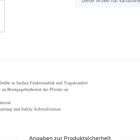
x
Dieser Artikel hat Variatio
stäbe in Sachen Funktionalität und Tragekomfort
kt an Brustgegebenheiten des Pferdes
an
r
terial
gurtung und Safety-Schweifriemen
Angaben zur Produktsicherheit