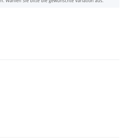
nen. Wählen Sie bitte die gewünschte Variation aus.