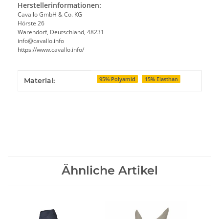
Herstellerinformationen:
Cavallo GmbH & Co. KG
Hörste 26
Warendorf, Deutschland, 48231
info@cavallo.info
https://www.cavallo.info/
Produkteigenschaft
Wert
95% Polyamid
15% Elasthan
Material:
Ähnliche Artikel