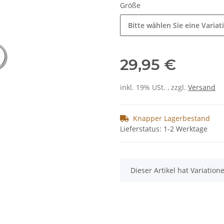
Größe
Bitte wählen Sie eine Variat
29,95 €
inkl. 19% USt. , zzgl.
Versand
Knapper Lagerbestand
Lieferstatus: 1-2 Werktage
x
Dieser Artikel hat Variatio