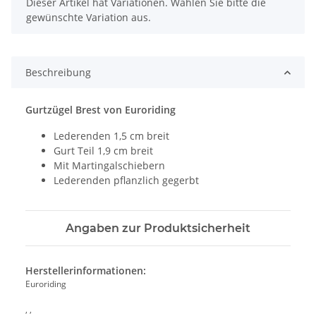
x
Dieser Artikel hat Variationen. Wählen Sie bitte die
gewünschte Variation aus.
Beschreibung
Gurtzügel Brest von Euroriding
Lederenden 1,5 cm breit
Gurt Teil 1,9 cm breit
Mit Martingalschiebern
Lederenden pflanzlich gegerbt
Angaben zur Produktsicherheit
Herstellerinformationen:
Euroriding
, ,