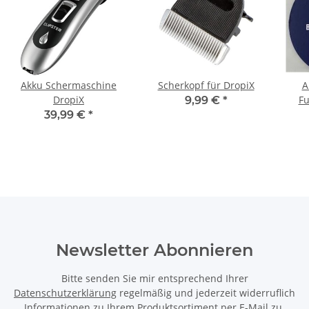
Akku Schermaschine
Scherkopf für DropiX
A
DropiX
Fu
9,99 €
*
39,99 €
*
Newsletter Abonnieren
Bitte senden Sie mir entsprechend Ihrer
Datenschutzerklärung
regelmäßig und jederzeit widerruflich
Informationen zu Ihrem Produktsortiment per E-Mail zu.