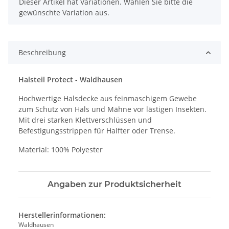
x
Dieser Artikel hat Variationen. Wählen Sie bitte die
gewünschte Variation aus.
Beschreibung
Halsteil Protect - Waldhausen
Hochwertige Halsdecke aus feinmaschigem Gewebe
zum Schutz von Hals und Mähne vor lästigen Insekten.
Mit drei starken Klettverschlüssen und
Befestigungsstrippen für Halfter oder Trense.
Material: 100% Polyester
Angaben zur Produktsicherheit
Herstellerinformationen:
Waldhausen