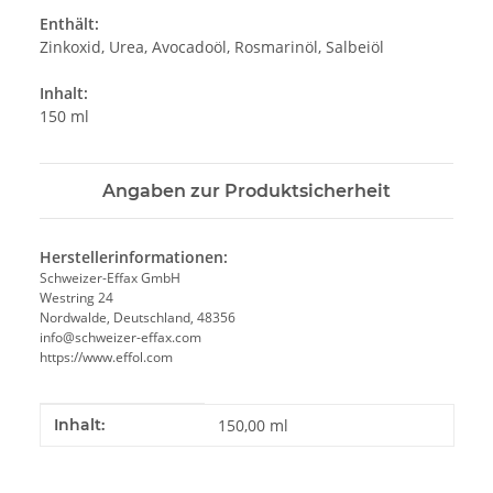
Enthält:
Zinkoxid, Urea, Avocadoöl, Rosmarinöl, Salbeiöl
Inhalt:
150 ml
Angaben zur Produktsicherheit
Herstellerinformationen:
Schweizer-Effax GmbH
Westring 24
Nordwalde, Deutschland, 48356
info@schweizer-effax.com
https://www.effol.com
Produkteigenschaft
Wert
Inhalt:
150,00 ml