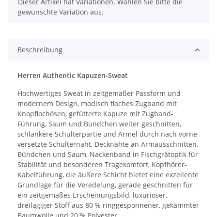
x
Dieser Artikel hat Variationen. Wählen Sie bitte die
gewünschte Variation aus.
Beschreibung
Herren Authentic Kapuzen-Sweat
Hochwertiges Sweat in zeitgemäßer Passform und
modernem Design, modisch flaches Zugband mit
Knopflochösen, gefütterte Kapuze mit Zugband-
Führung, Saum und Bündchen weiter geschnitten,
schlankere Schulterpartie und Ärmel durch nach vorne
versetzte Schulternaht, Decknähte an Armausschnitten,
Bündchen und Saum, Nackenband in Fischgrätoptik für
Stabilität und besonderen Tragekomfort, Kopfhörer-
Kabelführung, die äußere Schicht bietet eine exzellente
Grundlage für die Veredelung, gerade geschnitten für
ein zeitgemäßes Erscheinungsbild, luxuriöser,
dreilagiger Stoff aus 80 % ringgesponnener, gekämmter
Baumwolle und 20 % Polyester