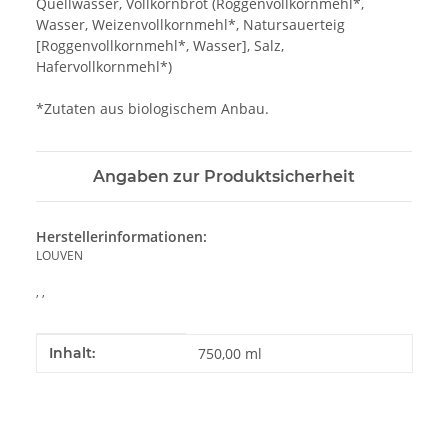
Quellwasser, Vollkornbrot (Roggenvollkornmehl*,
Wasser, Weizenvollkornmehl*, Natursauerteig
[Roggenvollkornmehl*, Wasser], Salz,
Hafervollkornmehl*)
*Zutaten aus biologischem Anbau.
Angaben zur Produktsicherheit
Herstellerinformationen:
LOUVEN
, ,
Produkteigenschaft
Wert
Inhalt:
750,00 ml