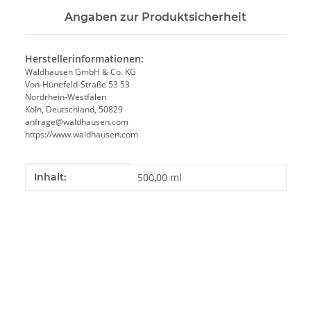
Angaben zur Produktsicherheit
Herstellerinformationen:
Waldhausen GmbH & Co. KG
Von-Hünefeld-Straße 53 53
Nordrhein-Westfalen
Köln, Deutschland, 50829
anfrage@waldhausen.com
https://www.waldhausen.com
Produkteigenschaft
Wert
Inhalt:
500,00 ml