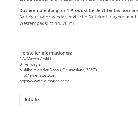
Dosierempfehlung für 1 Produkt bei leichter bis norma
Sattelgurt/-bezug oder englische Sattelunterlagen: mind.
Westernpads: mind. 70 ml
Herstellerinformationen:
E.A. Mattes GmbH
Birkenweg 2
Mühlheim an der Donau, Deutschland, 78570
info@e-a-mattes.com
https://www.e-a-mattes.com/
Produkteigenschaft
Wert
Inhalt: