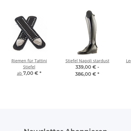
Riemen für Tattini
Stiefel Napoli stardust
Le
Stiefel
339,00 € -
ab
7,00 €
*
386,00 €
*