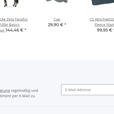
ecke Zeta Fauxfur
Cap
CS Abschwitz
 100g Basics
Fleece Sta
29,90 €
*
 nur
144,46 €
*
99,95 €
lärung
regelmäßig und
timent per E-Mail zu.
Newsletter Abonnieren