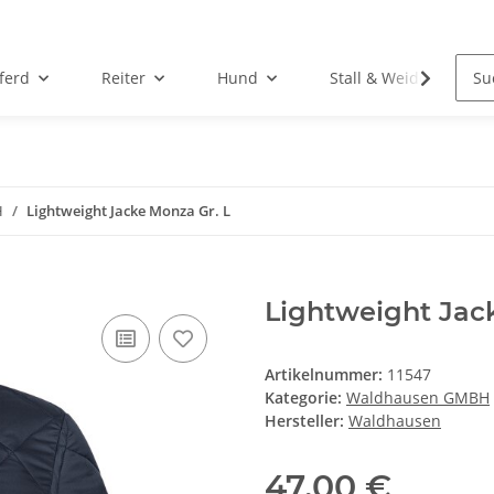
ferd
Reiter
Hund
Stall & Weide
H
Lightweight Jacke Monza Gr. L
Lightweight Jac
Artikelnummer:
11547
Kategorie:
Waldhausen GMBH
Hersteller:
Waldhausen
47,00 €