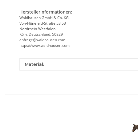
Herstellerinformationen:
Waldhausen GmbH & Co. KG
Von-Hünefeld-Straße 53 53
Nordrhein-Westfalen
Köln, Deutschland, 50829
anfrage@waldhausen.com
https://www.waldhausen.com
Produkteigenschaft
Wert
Material: