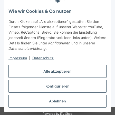
Wie wir Cookies & Co nutzen
Durch Klicken auf „Alle akzeptieren“ gestatten Sie den
Einsatz folgender Dienste auf unserer Website: YouTube,
Vimeo, ReCaptcha, Brevo. Sie können die Einstellung
jederzeit ändern (Fingerabdruck-Icon links unten). Weitere
Details finden Sie unter
Konfigurieren
und in unserer
Datenschutzerklärung
.
Impressum
|
Datenschutz
Vertrag widerrufen
Alle akzeptieren
Konfigurieren
* Alle Preise inkl. gesetzlicher USt., zzgl.
Versand
Ablehnen
Powered by
JTL-Shop