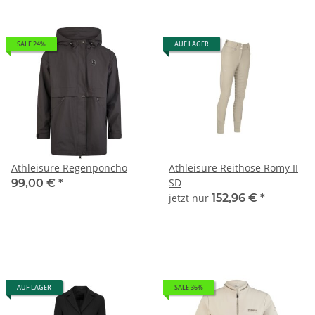
SALE 24%
AUF LAGER
Athleisure Regenponcho
Athleisure Reithose Romy II
SD
99,00 €
*
jetzt nur
152,96 €
*
AUF LAGER
SALE 36%