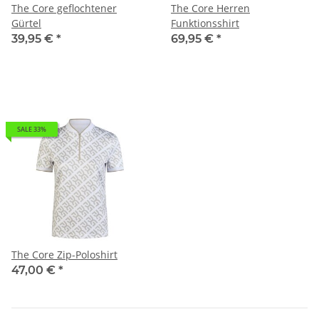
The Core geflochtener
The Core Herren
Gürtel
Funktionsshirt
39,95 €
*
69,95 €
*
SALE 33%
The Core Zip-Poloshirt
47,00 €
*