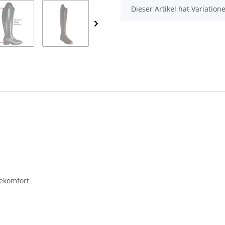
x
Dieser Artikel hat Variatio
gekomfort