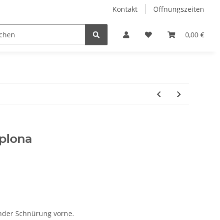
Kontakt
Öffnungszeiten
Hobby Horse
Dienstleistungen
Geschenkartikel & 
0,00 €
mplona
ender Schnürung vorne.