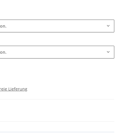
ion.
ion.
reie Lieferung