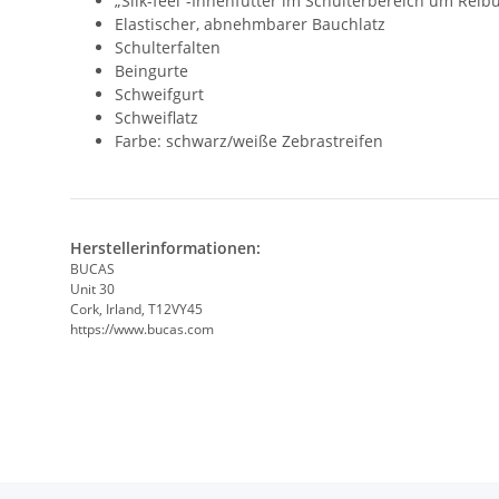
„Silk-feel“-Innenfutter im Schulterbereich um Rei
Elastischer, abnehmbarer Bauchlatz
Schulterfalten
Beingurte
Schweifgurt
Schweiflatz
Farbe: schwarz/weiße Zebrastreifen
Herstellerinformationen:
BUCAS
Unit 30
Cork, Irland, T12VY45
https://www.bucas.com