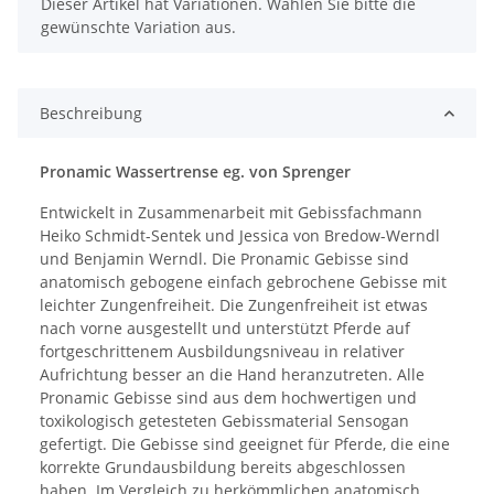
x
Dieser Artikel hat Variationen. Wählen Sie bitte die
gewünschte Variation aus.
Beschreibung
Pronamic Wassertrense eg. von Sprenger
Entwickelt in Zusammenarbeit mit Gebissfachmann
Heiko Schmidt-Sentek und Jessica von Bredow-Werndl
und Benjamin Werndl. Die Pronamic Gebisse sind
anatomisch gebogene einfach gebrochene Gebisse mit
leichter Zungenfreiheit. Die Zungenfreiheit ist etwas
nach vorne ausgestellt und unterstützt Pferde auf
fortgeschrittenem Ausbildungsniveau in relativer
Aufrichtung besser an die Hand heranzutreten. Alle
Pronamic Gebisse sind aus dem hochwertigen und
toxikologisch getesteten Gebissmaterial Sensogan
gefertigt. Die Gebisse sind geeignet für Pferde, die eine
korrekte Grundausbildung bereits abgeschlossen
haben. Im Vergleich zu herkömmlichen anatomisch