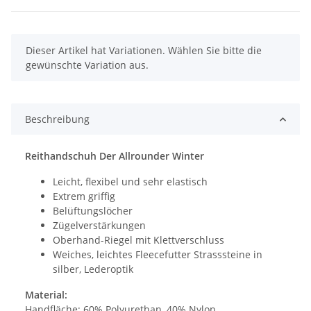
x
Dieser Artikel hat Variationen. Wählen Sie bitte die
gewünschte Variation aus.
Beschreibung
Reithandschuh Der Allrounder Winter
Leicht, flexibel und sehr elastisch
Extrem griffig
Belüftungslöcher
Zügelverstärkungen
Oberhand-Riegel mit Klettverschluss
Weiches, leichtes Fleecefutter Strasssteine in
silber, Lederoptik
Material:
Handfläche: 60% Polyurethan, 40% Nylon