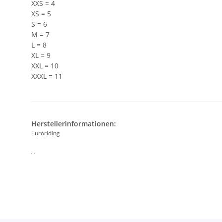
XXS = 4
XS = 5
S = 6
M = 7
L = 8
XL = 9
XXL = 10
XXXL = 11
Herstellerinformationen:
Euroriding
, ,