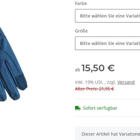
Farbe
Bitte wählen Sie eine Variat
Größe
Bitte wählen Sie eine Variat
15,50 €
ab
inkl. 19% USt. , zzgl.
Versand
Alter Preis: 21,95 €
Sofort verfügbar
x
Dieser Artikel hat Variatio