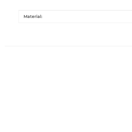
Produkteigenschaft
Wert
Material: