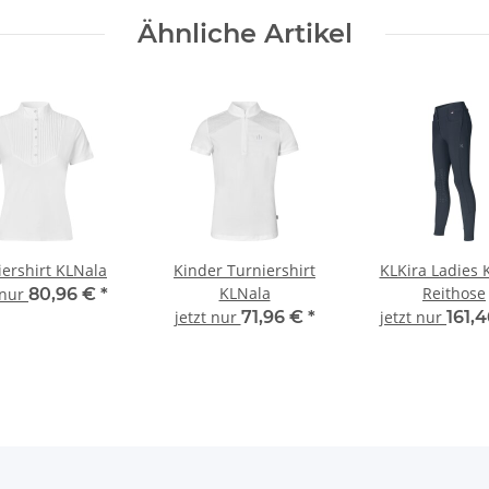
Ähnliche Artikel
iershirt KLNala
Kinder Turniershirt
KLKira Ladies 
KLNala
Reithose
 nur
80,96 €
*
jetzt nur
71,96 €
*
jetzt nur
161,