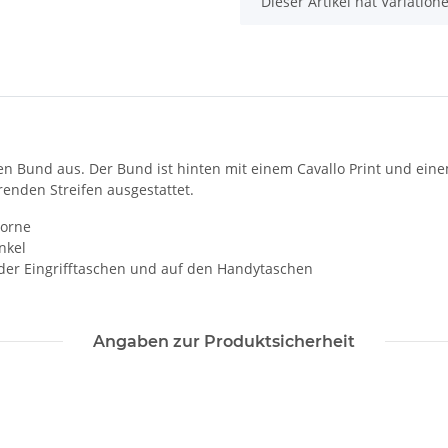
x
Dieser Artikel hat Variatio
n Bund aus. Der Bund ist hinten mit einem Cavallo Print und einem
enden Streifen ausgestattet.
vorne
nkel
 der Eingrifftaschen und auf den Handytaschen
Angaben zur Produktsicherheit