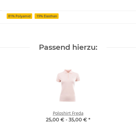
81% Polyamid
19% Elasthan
Passend hierzu:
Poloshirt Freda
25,00 € -
35,00 €
*