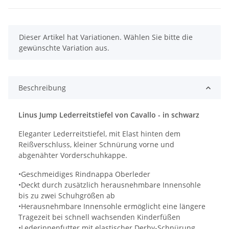
x
Dieser Artikel hat Variationen. Wählen Sie bitte die
gewünschte Variation aus.
Beschreibung
Linus Jump Lederreitstiefel von Cavallo - in schwarz
Eleganter Lederreitstiefel, mit Elast hinten dem
Reißverschluss, kleiner Schnürung vorne und
abgenähter Vorderschuhkappe.
•Geschmeidiges Rindnappa Oberleder
•Deckt durch zusätzlich herausnehmbare Innensohle
bis zu zwei Schuhgrößen ab
•Herausnehmbare Innensohle ermöglicht eine längere
Tragezeit bei schnell wachsenden Kinderfüßen
•Lederinnenfutter mit elastischer Derby-Schnürung