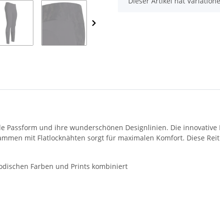
x
Dieser Artikel hat Variatio
de Passform und ihre wunderschönen Designlinien. Die innovative 
men mit Flatlocknähten sorgt für maximalen Komfort. Diese Reitl
modischen Farben und Prints kombiniert